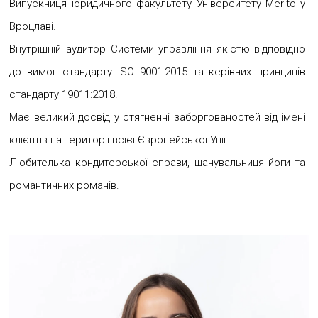
Випускниця юридичного факультету Університету Merito у
Вроцлаві.
Внутрішній аудитор Системи управління якістю відповідно
до вимог стандарту ISO 9001:2015 та керівних принципів
стандарту 19011:2018.
Має великий досвід у стягненні заборгованостей від імені
клієнтів на території всієї Європейської Унії.
Любителька кондитерської справи, шанувальниця йоги та
романтичних романів.