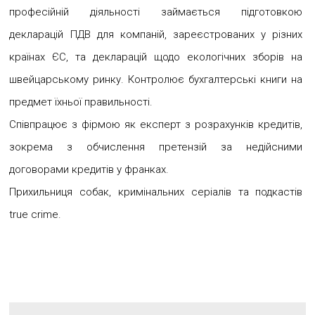
професійній діяльності займається підготовкою
декларацій ПДВ для компаній, зареєстрованих у різних
країнах ЄС, та декларацій щодо екологічних зборів на
швейцарському ринку. Контролює бухгалтерські книги на
предмет їхньої правильності.
Співпрацює з фірмою як експерт з розрахунків кредитів,
зокрема з обчислення претензій за недійсними
договорами кредитів у франках.
Прихильниця собак, кримінальних серіалів та подкастів
true crime.