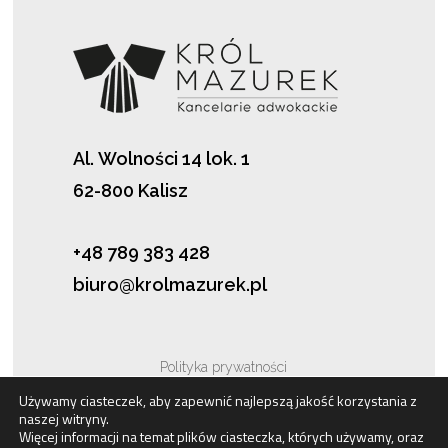
Al. Wolności 14 lok. 1
62-800 Kalisz
+48 789 383 428
biuro@krolmazurek.pl
Polityka prywatności
Używamy ciasteczek, aby zapewnić najlepszą jakość korzystania z
naszej witryny.
Pliki cookies
Więcej informacji na temat plików ciasteczka, których używamy, oraz