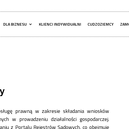
DLA BIZNESU
KLIENCI INDYWIDUALNI
CUDZOZIEMCY
ZAM
wy
bsługę prawną w zakresie składania wniosków
ych w prowadzeniu działalności gospodarczej.
taniu z Portalu Rejestrów Sądowych, co obejmuje