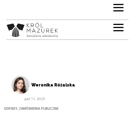
Weronika Różalska
paź 11, 2025
ODPADY
,
ZAMÓWIENIA PUBLICZNE